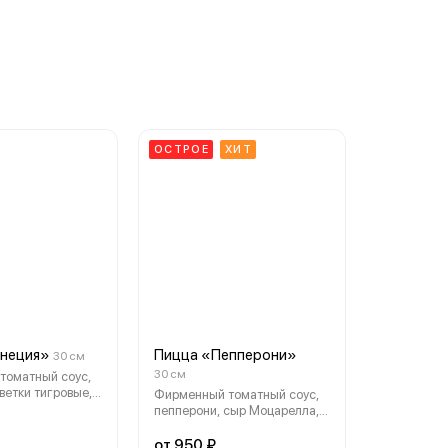
ОСТРОЕ
ХИТ
енеция»
Пицца «Пепперони»
30 см
30 см
томатный соус,
ветки тигровые,
Фирменный томатный соус,
ла, томаты
пепперони, сыр Моцарелла,
, творожный сыр
острый соус Шрирача
от 950 ₽