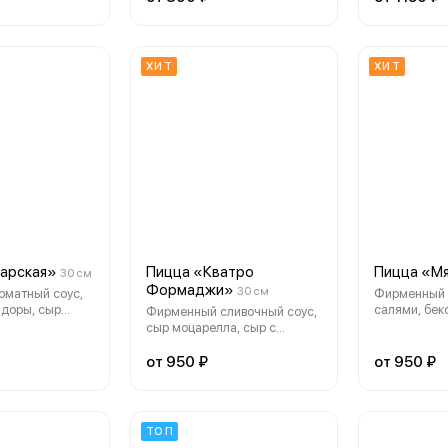
 и маслин
ХИТ
ХИТ
арская»
Пицца «Кватро
Пицца «М
30 см
Формаджи»
30 см
оматный соус,
Фирменный 
идоры, сыр
салями, беко
Фирменный сливочный соус,
колбаски
куриная гру
сыр моцарелла, сыр с
аринованные
маринованн
голубой плесенью, сыр
оус
сыр моцаре
чеддер, сыр пармезан.
от 950 ₽
от 950 ₽
, маринованное
 лук
ТОП