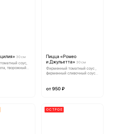
ицилия»
Пицца «Ромео
30 см
и Джульетта»
30 см
томатный соус,
лла, творожный
Фирменный томатный соус ,
те», перец
фирменный сливочный соус,
 шампиньоны ,
сыр моцарелла, сыр чеддер ,
к и маслин ,
помидоры, ветчина,
 колбаски
пепперони , бекон.
от 950 ₽
етчина.
ОСТРОЕ