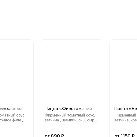
рино»
Пицца «Фиеста»
Пицца «В
30 см
30 см
оматный соус,
Фирменный томатный соус,
Фирменный 
уриное филе ,
ветчина , шампиньоны, сыр
ветчина, кре
сь сыров
Моцарелла
сыр моцарел
чеддер , томаты
черри , лук 
й соус Шрирача,
"Креметте"
от 890 ₽
от 1150 ₽