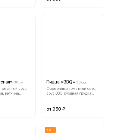
ясная»
Пицца «BBQ»
30 см
30 см
томатный соус,
Фирменный томатный соус,
н, ветчина,
соус BBQ, куриная грудка
дка
маринованная, ветчина ,
ая, шампиньоны,
пепперони, смесь сыров
лла
моцарелла и чеддер, перец
от 950 ₽
болгарский, лук, бекон
копчёный
ХИТ