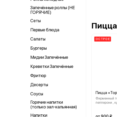
Запечённые роллы (НЕ
ГОРЯЧИЕ)
Сеты
Пицца
Первые блюда
Салаты
ОСТРОЕ
Бургеры
Мидии Запечённые
Креветки Запечённые
Фритюр
Десерты
Пицца «То
Соусы
Фирменный т
Горячие напитки
пепперони , к
(только зал-кальянная)
ветчина, сме
мацарелла и 
Напитки
черри, остры
от 900 ₽