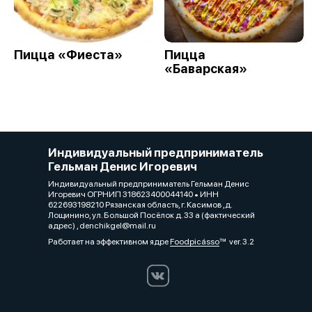
Пицца «Фиеста»
Пицца
«Баварская»
Индивидуальный предприниматель
Гельман Денис Игоревич
Индивидуальный предприниматель Гельман Денис
Игоревич ОГРНИП 318623400044140 • ИНН
622693198210 Рязанская область, г. Касимов ,д.
Лощинино, ул. Большой Посёлок д. 33 а (фактический
адрес) , denchikgel@mail.ru
Работает на эффективном ядре
Foodpicásso
ver. 3.2