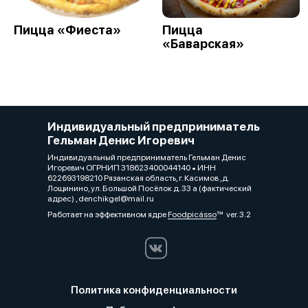
Пицца «Фиеста»
Пицца
«Баварская»
Индивидуальный предприниматель
Гельман Денис Игоревич
Индивидуальный предприниматель Гельман Денис
Игоревич ОГРНИП 318623400044140 • ИНН
622693198210 Рязанская область, г. Касимов ,д.
Лощинино, ул. Большой Посёлок д. 33 а (фактический
адрес) , denchikgel@mail.ru
Работает на эффективном ядре
Foodpicásso
ver. 3.2
Политика конфиденциальности