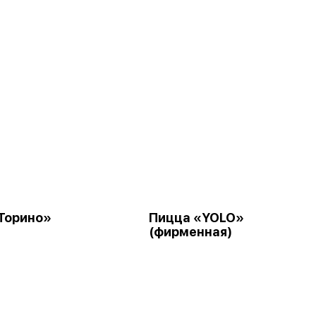
Торино»
Пицца «YOLO»
(фирменная)