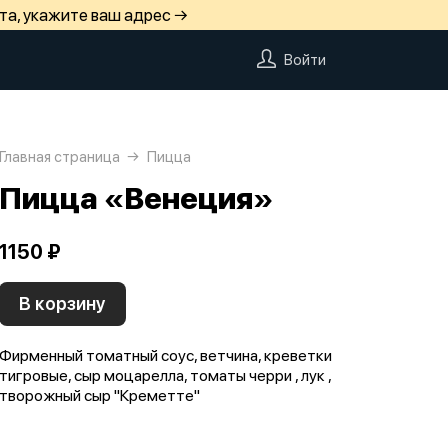
та, укажите ваш адрес →
Войти
Главная страница
Пицца
Пицца «Венеция»
1150 ₽
В корзину
Фирменный томатный соус, ветчина, креветки
тигровые, сыр моцарелла, томаты черри , лук ,
творожный сыр "Креметте"