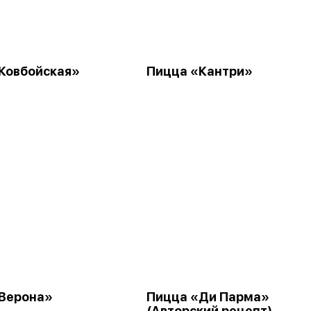
Ковбойская»
Пицца «Кантри»
Верона»
Пицца «Ди Парма»
(Авторский рецепт)