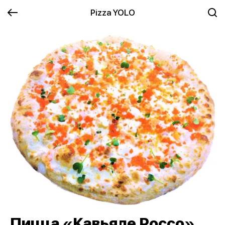
Pizza YOLO
Пицца «Кавьяле Россо»