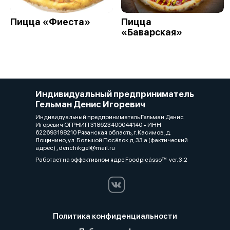
Пицца «Фиеста»
Пицца
«Баварская»
Индивидуальный предприниматель
Гельман Денис Игоревич
Индивидуальный предприниматель Гельман Денис
Игоревич ОГРНИП 318623400044140 • ИНН
622693198210 Рязанская область, г. Касимов ,д.
Лощинино, ул. Большой Посёлок д. 33 а (фактический
адрес) , denchikgel@mail.ru
Работает на эффективном ядре
Foodpicásso
ver. 3.2
Политика конфиденциальности