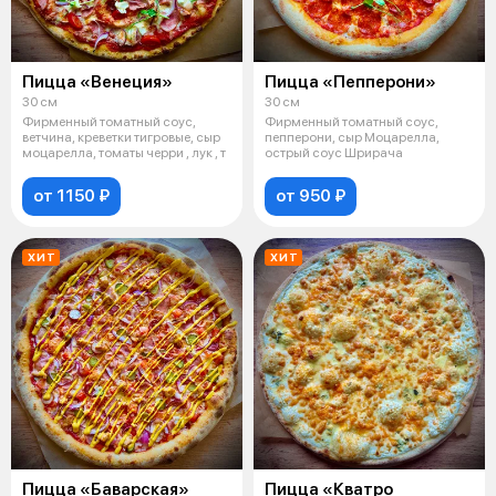
Пицца «Венеция»
Пицца «Пепперони»
30 см
30 см
Фирменный томатный соус,
Фирменный томатный соус,
ветчина, креветки тигровые, сыр
пепперони, сыр Моцарелла,
моцарелла, томаты черри , лук , т
острый соус Шрирача
от 1150 ₽
от 950 ₽
ХИТ
ХИТ
Пицца «Баварская»
Пицца «Кватро