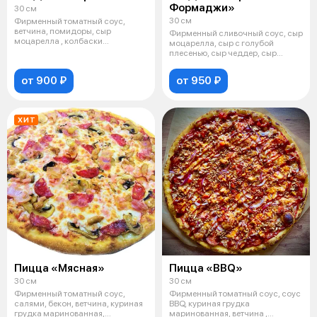
Формаджи»
30 см
30 см
Фирменный томатный соус,
ветчина, помидоры, сыр
Фирменный сливочный соус, сыр
моцарелла , колбаски
моцарелла, сыр с голубой
баварские, маринованн
плесенью, сыр чеддер, сыр
пармезан
от 900 ₽
от 950 ₽
ХИТ
Пицца «Мясная»
Пицца «BBQ»
30 см
30 см
Фирменный томатный соус,
Фирменный томатный соус, соус
салями, бекон, ветчина, куриная
BBQ, куриная грудка
грудка маринованная,
маринованная, ветчина ,