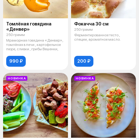
Томлёная говядина
Фокачча 30 см
«Денвер»
250 грамм
250 грамм
Ферментированное тесто ,
специи, ароматное масло.
Мраморная говядина «Денвер»,
томлёная в печи , картофельное
пюре, сливки , грибы Вешенки,
990 ₽
200 ₽
НОВИНКА
НОВИНКА