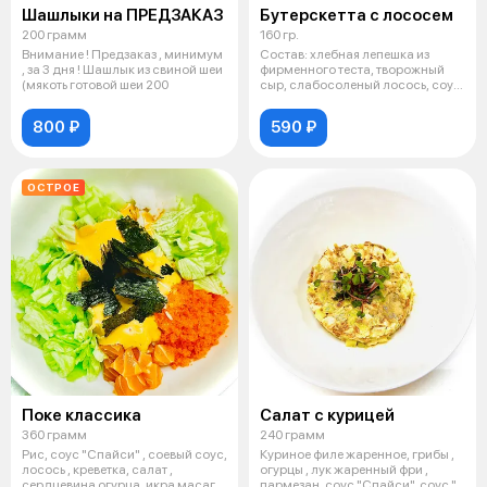
Шашлыки на ПРЕДЗАКАЗ
Бутерскетта с лососем
200 грамм
160 гр.
Внимание ! Предзаказ , минимум
Состав: хлебная лепешка из
, за 3 дня ! Шашлык из свиной шеи
фирменного теста, творожный
(мякоть готовой шеи 200
сыр, слабосоленый лосось, соус
горч
800 ₽
590 ₽
ОСТРОЕ
Поке классика
Салат с курицей
360 грамм
240 грамм
Рис, соус "Спайси" , соевый соус,
Куриное филе жаренное, грибы ,
лосось , креветка, салат ,
огурцы , лук жаренный фри ,
сердцевина огурца, икра масаг
пармезан, соус "Спайси", соус "