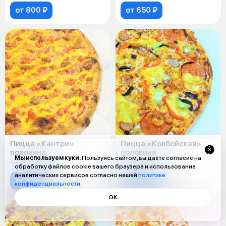
от 800 ₽
от 650 ₽
Пицца «Кантри»
Пицца «Ковбойская»
половина
половина
Мы используем куки.
Пользуясь сайтом, вы даёте согласие на
40 см
40 см
обработку файлов cookie вашего браузера и использование
аналитических сервисов согласно нашей
политике
от 650 ₽
от 650 ₽
конфиденциальности
.
ОК