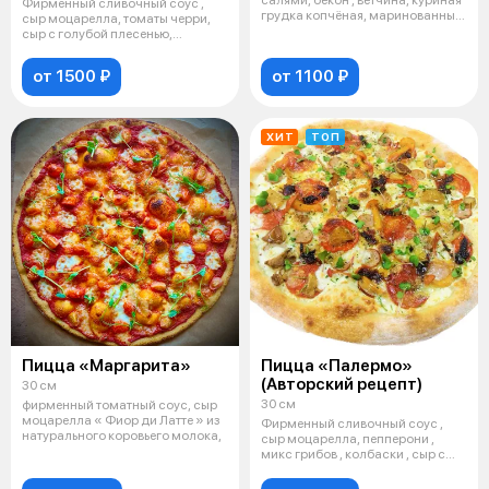
салями, бекон , ветчина, куриная
Фирменный сливочный соус ,
грудка копчёная, маринованный
сыр моцарелла, томаты черри,
пе
сыр с голубой плесенью,
жареный ба
от 1500 ₽
от 1100 ₽
ХИТ
ТОП
Пицца «Маргарита»
Пицца «Палермо»
(Авторский рецепт)
30 см
30 см
фирменный томатный соус, сыр
моцарелла « Фиор ди Латте » из
Фирменный сливочный соус ,
натурального коровьего молока,
сыр моцарелла, пепперони ,
микс грибов , колбаски , сыр с
голуб