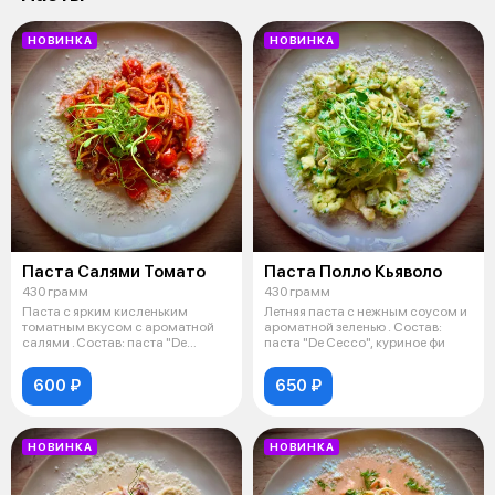
НОВИНКА
НОВИНКА
Паста Салями Томато
Паста Полло Кьяволо
430 грамм
430 грамм
Паста с ярким кисленьким
Летняя паста с нежным соусом и
томатным вкусом с ароматной
ароматной зеленью . Состав:
салями . Состав: паста "De
паста "De Cecco", куриное фи
Cecco",
600 ₽
650 ₽
НОВИНКА
НОВИНКА