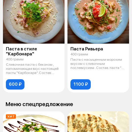
Паста в стиле
Паста Ривьера
"Карбонара"
400 грамм
400 грамм
Паста с насыщенным морским
вкусом с сливочным
Сливочная паста с беконом ,
послевкусием . Состав: паста "De
напоминающая вкус настоящей
Cecco", с
пасты "Карбонара". Состав:
паста
600 ₽
1100 ₽
Меню спецпредложение
ХИТ