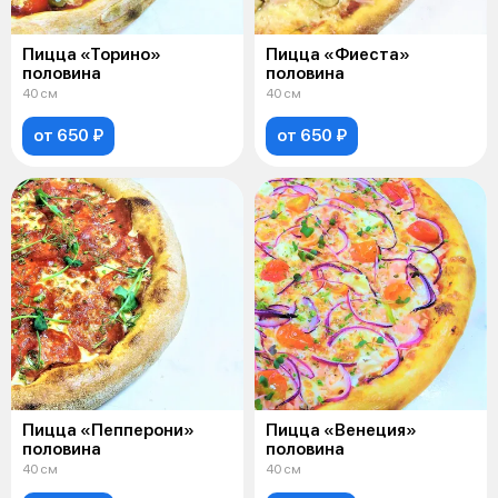
Пицца «Торино»
Пицца «Фиеста»
половина
половина
40 см
40 см
от 650 ₽
от 650 ₽
Пицца «Пепперони»
Пицца «Венеция»
половина
половина
40 см
40 см