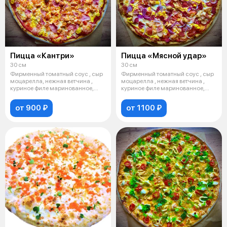
Пицца «Кантри»
Пицца «Мясной удар»
30 см
30 см
Фирменный томатный соус , сыр
Фирменный томатный соус , сыр
моцарелла, нежная ветчина ,
моцарелла , нежная ветчина ,
куриное филе маринованное,
куриное филе маринованное,
свежи
куку
от 900 ₽
от 1100 ₽