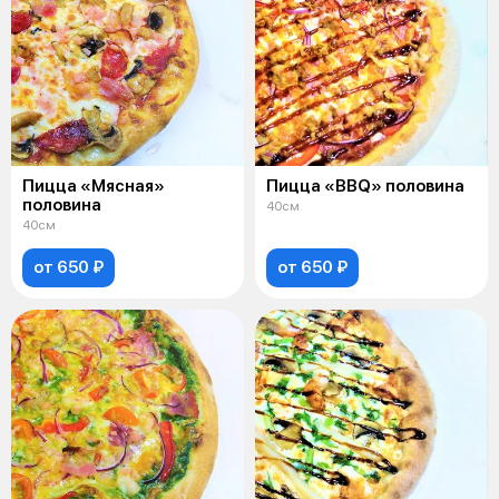
Пицца «Мясная»
Пицца «BBQ» половина
половина
40см
40см
от 650 ₽
от 650 ₽