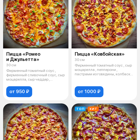
Пицца «Ромео
Пицца «Ковбойская»
и Джульетта»
30 см
30 см
Фирменный томатный соус , сыр
моцарелла , пепперони ,
Фирменный томатный соус ,
пастрами из говядины, колбаски
фирменный сливочный соус, сыр
бавар
моцарелла, сыр чеддер ,
помидоры,
от 950 ₽
от 1000 ₽
ТОП
ХИТ