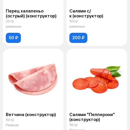
Перец халапеньо
Салями с/
(острый) (конструктор)
к (конструктор)
20 гр
50 гр
резанные
резанные
50 ₽
200 ₽
Ветчина (конструктор)
Салями "Пепперони"
(конструктор)
50 гр
50 гр
Резаная