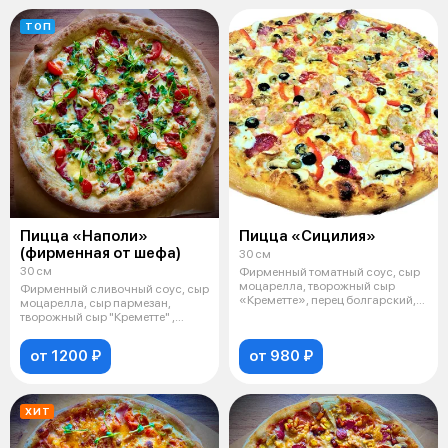
ТОП
Пицца «Наполи»
Пицца «Сицилия»
(фирменная от шефа)
30 см
30 см
Фирменный томатный соус, сыр
моцарелла, творожный сыр
Фирменный сливочный соус, сыр
«Креметте», перец болгарский,
моцарелла, сыр пармезан,
шампин
творожный сыр "Креметте" ,
пастрами
от 1200 ₽
от 980 ₽
ХИТ