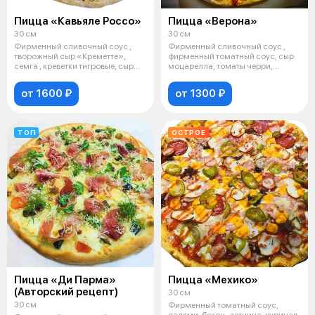
Пицца «Кавьяле Россо»
Пицца «Верона»
30 см
30 см
Фирменный сливочный соус ,
Фирменный сливочный соус ,
творожный сыр «Креметте»,
фирменный томатный соус, сыр
семга , креветки тигровые, сыр
моцарелла, томаты черри,
моцаре
шпинат, п
от 1600 ₽
от 1300 ₽
ТОП
ОСТРОЕ
Пицца «Ди Парма»
Пицца «Мехико»
(Авторский рецепт)
30 см
30 см
Фирменный томатный соус,