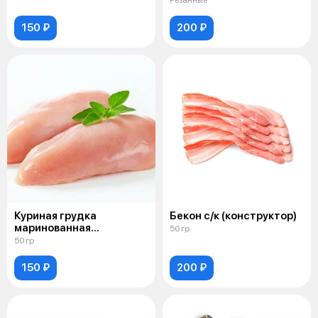
Резанные
150 ₽
200 ₽
Куриная грудка
Бекон с/к (конструктор)
маринованная
50 гр
(конструктор)
50 гр
150 ₽
200 ₽