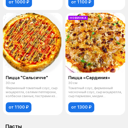
от 1000 ₽
от 1100 ₽
НОВИНКА
Пицца "Сальсичче"
Пицца «Сардиния»
30 см
30 см
Фирменный томатный соус, сыр
Томатный соус, фирменный
моцарелла, салями пепперони,
чесночный соус, сыр моцарелла,
колбаски свиные, пастрами из
сыр пармезан, мидии
гов
очищенные, кре
от 1100 ₽
от 1300 ₽
Пасты