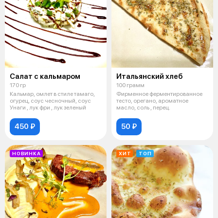
Салат с кальмаром
Итальянский хлеб
170 гр
100 грамм
Кальмар, омлет в стиле тамаго,
Фирменное ферментированное
огурец, соус чесночный, соус
тесто, орегано, ароматное
Унаги , лук фри , лук зеленый
масло, соль , перец.
450 ₽
50 ₽
НОВИНКА
ХИТ
ТОП