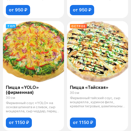
шампиньоны,
пепперони, смес
от 950 ₽
от 950 ₽
ТОП
ОСТРОЕ
Пицца «YOLO»
Пицца «Тайская»
(фирменная)
30 см
30 см
Фирменный тайский соус, сыр
моцарелла , куриное филе ,
Фирменный соус «YOLO» на
креветки тигровые, шампиньоны,
основе шпината и сливок, сыр
фил
моцарелла, сыр чеддер, перец
болгарс
от 1150 ₽
от 1150 ₽