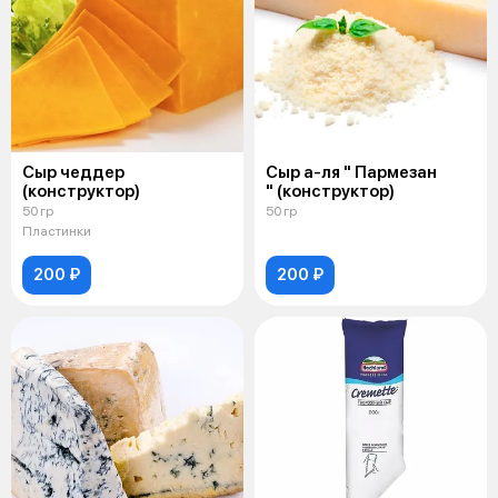
Сыр чеддер
Сыр а-ля " Пармезан
(конструктор)
" (конструктор)
50 гр
50 гр
Пластинки
200 ₽
200 ₽