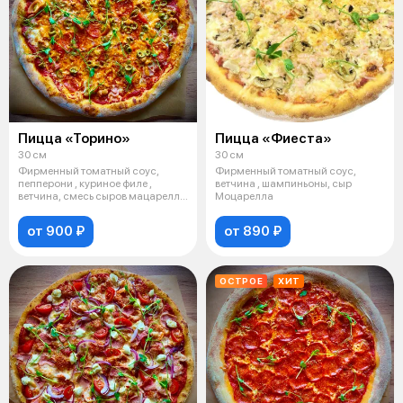
Пицца «Торино»
Пицца «Фиеста»
30 см
30 см
Фирменный томатный соус,
Фирменный томатный соус,
пепперони , куриное филе ,
ветчина , шампиньоны, сыр
ветчина, смесь сыров мацарелла
Моцарелла
и чедде
от 900 ₽
от 890 ₽
ОСТРОЕ
ХИТ