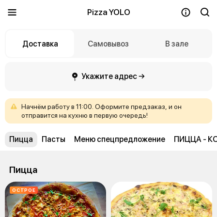
Pizza YOLO
Доставка
Самовывоз
В зале
Укажите адрес →
Начнём
работу
в
11:00.
Оформите
предзаказ,
и
он
отправится
на
кухню
в
первую
очередь!
Пицца
Пасты
Меню спецпредложение
ПИЦЦА - К
Пицца
ОСТРОЕ